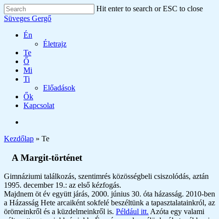
Skip
Hit enter to search or ESC to close
to
Close
Süveges Gergő
main
Search
content
search
Menu
Én
Életrajz
Te
Ő
Mi
Ti
Előadások
Ők
Kapcsolat
search
Kezdőlap
»
Te
A Margit-történet
Gimnáziumi találkozás, szentimrés közösségbeli csiszolódás, aztán
1995. december 19.: az első kézfogás.
Majdnem öt év együtt járás, 2000. június 30. óta házasság. 2010-ben
a Házasság Hete arcaiként sokfelé beszéltünk a tapasztalatainkról, az
örömeinkről és a küzdelmeinkről is.
Például itt.
Azóta egy valami