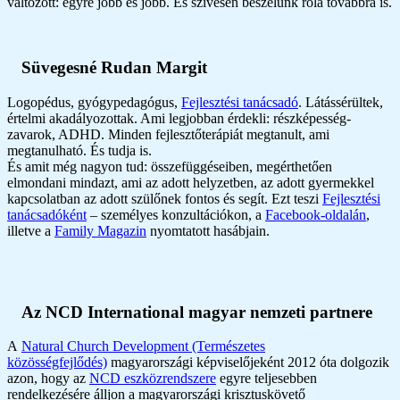
változott: egyre jobb és jobb. És szívesen beszélünk róla továbbra is.
Süvegesné Rudan Margit
Logopédus, gyógypedagógus,
Fejlesztési tanácsadó
. Látássérültek,
értelmi akadályozottak. Ami legjobban érdekli: részképesség-
zavarok, ADHD. Minden fejlesztőterápiát megtanult, ami
megtanulható. És tudja is.
És amit még nagyon tud: összefüggéseiben, megérthetően
elmondani mindazt, ami az adott helyzetben, az adott gyermekkel
kapcsolatban az adott szülőnek fontos és segít. Ezt teszi
Fejlesztési
tanácsadóként
– személyes konzultációkon, a
Facebook-oldalán
,
illetve a
Family Magazin
nyomtatott hasábjain.
Az NCD International magyar nemzeti partnere
A
Natural Church Development (Természetes
közösségfejlődés)
magyarországi képviselőjeként 2012 óta dolgozik
azon, hogy az
NCD eszközrendszere
egyre teljesebben
rendelkezésére álljon a magyarországi krisztuskövető