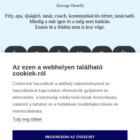
(George Orwell)
Férj, apa, újságíró, tanár, coach, kommunikációs tréner, tanácsadó.
Mindig a már igen és a még nem határán.
Ennek itt a földön nem is lesz vége.
Én
Te
Ő
Mi
Ti
Ők
Az ezen a webhelyen található
Kezdőoldal
cookiek-ról
Adatvédelmi irányelvek
Cookie-kat használunk a webhely teljesítményével és
facebook
youtube
használatával kapcsolatos információk gyűjtésére és
elemzésére, a közösségi média funkcióinak biztosítására,
© 2026 Süveges Gergő.
valamint a tartalom és a hirdetések továbbfejlesztésére és
testreszabására.
Close
Én
Menu
Életrajz
Tudj meg többet
Te
Ő
Mi
MEGENGEDNI AZ ÖSSZESET