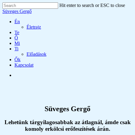
Skip
Hit enter to search or ESC to close
to
Close
Süveges Gergő
main
Search
content
search
Menu
Én
Életrajz
Te
Ő
Mi
Ti
Előadások
Ők
Kapcsolat
search
Süveges Gergő
Lehetünk tárgyilagosabbak az átlagnál, ámde csak
komoly erkölcsi erőfeszítések árán.