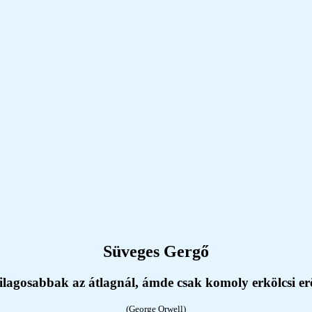
Süveges Gergő
lagosabbak az átlagnál, ámde csak komoly erkölcsi erő
(George Orwell)