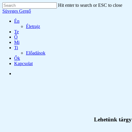
Skip
Hit enter to search or ESC to close
to
Close
Süveges Gergő
main
Search
content
search
Menu
Én
Életrajz
Te
Ő
Mi
Ti
Előadások
Ők
Kapcsolat
search
Lehetünk tárgyi