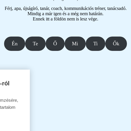
Férj, apa, újságíró, tanár, coach, kommunikációs tréner, tanácsadó.
Mindig a már igen és a még nem határán.
Ennek itt a földön nem is lesz vége.
Én
Te
Ő
Mi
Ti
Ők
-ról
lemzésére,
 tartalom