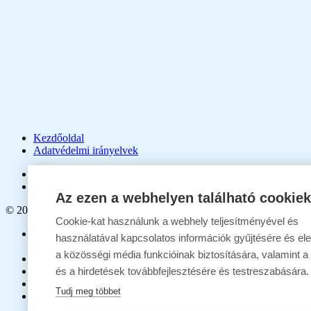
Kezdőoldal
Adatvédelmi irányelvek
facebook
youtube
Az ezen a webhelyen található cookiek
© 2026 Süveges Gergő.
Cookie-kat használunk a webhely teljesítményével és
Close
Én
használatával kapcsolatos információk gyűjtésére és e
Menu
Életrajz
a közösségi média funkcióinak biztosítására, valamint a
Te
Ő
és a hirdetések továbbfejlesztésére és testreszabására.
Mi
Tudj meg többet
Ti
Előadások